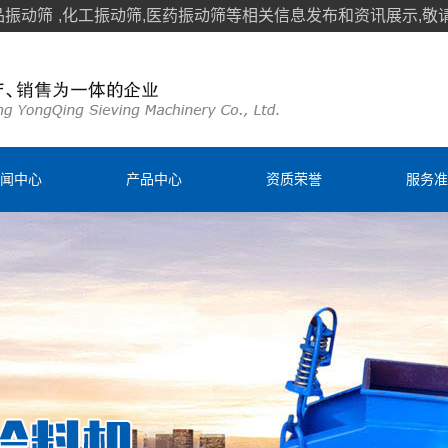
品振动筛
,化工振动筛,医药振动筛等相关信息发布和资讯展示,敬
闻中心
产品中心
资质荣誉
服务准