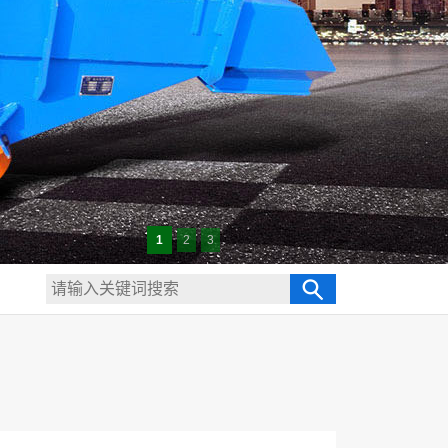
1
2
3