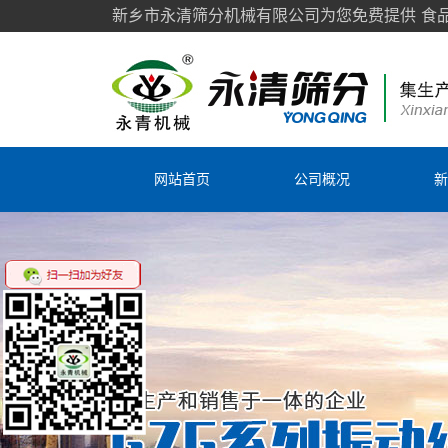
新乡市永清筛分机械有限公司为您免费提供
食
网站首页
公司概况
新