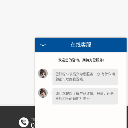
在线客服
欢迎您的咨询，期待为您服务!
您好呀～很高兴为您服务！😊 有什么问
题都可以跟我说哦。
请问您是想了解产品详情、报价，还是
售后相关问题呢？💬 ～
0373-3719492