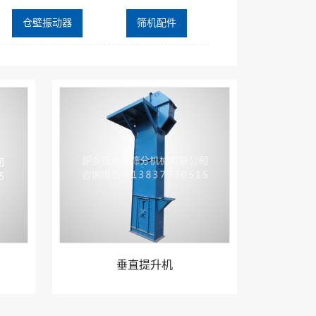
仓壁振动器
筛机配件
垂直提升机