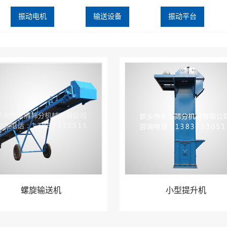
振动电机
输送设备
振动平台
螺旋输送机
小型提升机