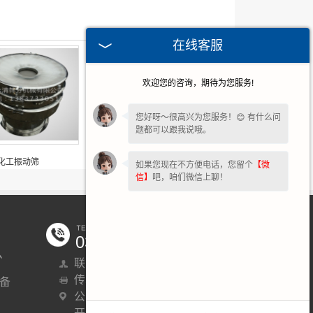
在线客服
欢迎您的咨询，期待为您服务!
您好呀～很高兴为您服务！😊 有什么问
题都可以跟我说哦。
化工振动筛
医药振动筛
如果您现在不方便电话，您留个
【微
信】
吧，咱们微信上聊！
0373-3719492
么
联系人：13837330515 詹永建
传真：0373-3719493
P备
公司地址：新乡市小店开发区中