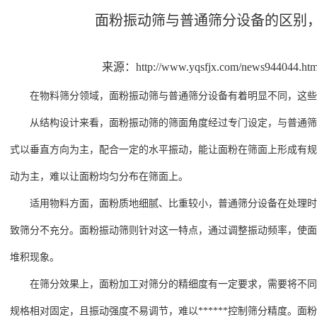
面粉振动筛与普通筛分设备的区别
来源：http://www.yqsfjx.com/news944044.htm
在物料筛分领域，面粉振动筛与普通筛分设备有着明显不同，这些
从结构设计来看，面粉振动筛的筛面角度经过专门设定，与普通筛
式以垂直方向为主，配合一定的水平振动，能让面粉在筛面上形成有规
动为主，难以让面粉均匀分布在筛面上。
适用物料方面，面粉质地细腻、比重较小，普通筛分设备在处理时
致筛分不充分。面粉振动筛则针对这一特点，通过调整振动频率，使面
堆积现象。
在筛分效果上，面粉加工对筛分的精细度有一定要求，需要将不同
规格相对固定，且振动强度不易调节，难以******控制筛分精度。面粉