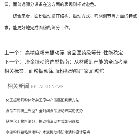
留，而普通筛分设备在这方面的表现则相对逊色。
综合来看，面粉振动筛在结构、振动方式、筛网调节等方面的特点
求，能更好地完成面粉的筛分工作。
上一个：
高精度粉末振动筛_食品医药级筛分_性能稳定
下一个：
冶金振动筛选型指南：从材质到产能的全面考量
相关标签：面粉振动筛,面粉振动筛厂家,面粉筛
相关新闻
RELATED NEWS
化工振动筛粉体除杂工序中产能匹配判断方法
食品车间粉尘外溢？全封闭食品振动筛实用优势
粘性化工物料筛分，振动筛清网方式如何选择
水泥粉料易粘网堵料？水泥振动筛防堵清料设计要点